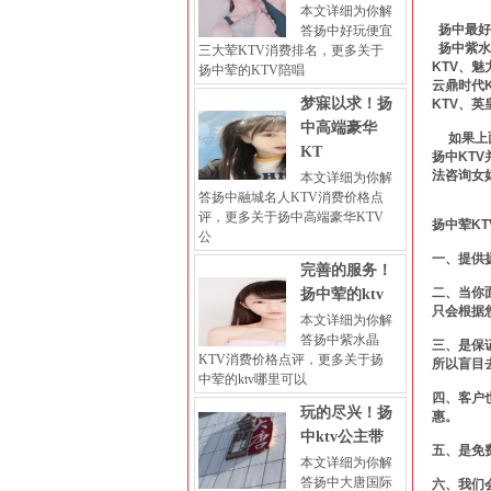
本文详细为你解
扬中最好
答扬中好玩便宜
扬中紫水晶
三大荤KTV消费排名，更多关于
KTV、魅
扬中荤的KTV陪唱
云鼎时代K
梦寐以求！扬
KTV、英
中高端豪华
如果上面
KT
扬中KT
法咨询女
本文详细为你解
答扬中融城名人KTV消费价格点
评，更多关于扬中高端豪华KTV
扬中荤K
公
一、提供
完善的服务！
二、当你
扬中荤的ktv
只会根据
本文详细为你解
答扬中紫水晶
三、是保
KTV消费价格点评，更多关于扬
所以盲目
中荤的ktv哪里可以
四、客户
玩的尽兴！扬
惠。
中ktv公主带
五、是免
本文详细为你解
答扬中大唐国际
六、我们