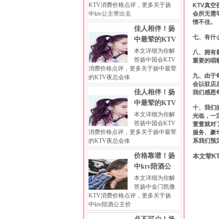
KTV消费价格点评，更多关于扬
KTV真
中ktv公主带出去
会所无需
情不佳。
佳人相伴！扬
七、有什
中最荤的KTV
本文详细为你解
八、拥有
答扬中国会KTV
重要的唱
消费价格点评，更多关于扬中最荤
九、由于
的KTV夜总会体
会以驻店
佳人相伴！扬
我们感恩
中最荤的KTV
十、我们
本文详细为你解
光临，一
答扬中国会KTV
萱萱就对
消费价格点评，更多关于扬中最荤
服务、豪
的KTV夜总会体
系我们预
价格靠谱！扬
本文荤K
中ktv陪酒公
本文详细为你解
答扬中金门凯撒
KTV消费价格点评，更多关于扬
中ktv陪酒公主价