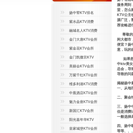
服务周到
堂，怎么
扬中荤KTV排名
KTV公
源广泛，
紫水晶KTV消费
荐攻略进
融城名人KTV消费
尊敬的贵
金门大唐KTV会所
闲大都市
便宜？扬
紫金花KTV会所
意，玩的
金门凯撒宫KTV
如果您面
中ktv
美丽会KTV会所
总会，导
导致的问
万紫千红KTV会所
揭秘扬中
维多利港KTV消费
一、从地
中凰酒店KTV会所
二、聚会
魅力金座KTV会所
三、扬中
新国汇KTV会所
但是消费
一般选择
阳光嘉年华KTV
四、扬中
皇家城堡KTV会所
等等、、