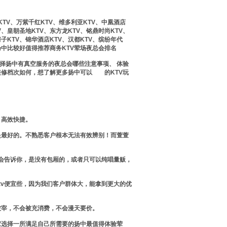
KTV、万紫千红KTV、维多利亚KTV、中凰酒店
V、皇朝圣地KTV、东方龙KTV、铭鼎时尚KTV、
房子KTV、锦华酒店KTV、汉都KTV、缤纷年代
是扬中比较好值得推荐商务KTV荤场夜总会排名
择扬中有真空服务的夜总会哪些注意事项、 体验
装修档次如何，想了解更多扬中可以
出台
的KTV玩
，高效快捷。
是最好的。不熟悉客户根本无法有效辨别！而萱萱
台会告诉你，是没有包厢的，或者只可以纯唱量贩，
tv便宜些，因为我们客户群体大，能拿到更大的优
被宰，不会被充消费，不会漫天要价。
家选择一所满足自己所需要的扬中最值得体验荤