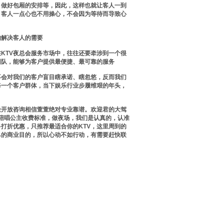
，做好包厢的安排等，因此，这样也就让客人一到
，客人一点心也不用操心，不会因为等待而导致心
的解决客人的需要
KTV夜总会服务市场中，往往还要牵涉到一个很
团队，能够为客户提供最便捷、最可靠的服务
不会对我们的客户盲目瞎承诺、瞎忽悠，反而我们
每一个客户群体，当下娱乐行业步履维艰的年头，
最开放咨询相信萱萱绝对专业靠谱。欢迎君的大驾
v陪唱公主收费标准，做夜场，我们是认真的，认准
打折优惠，只推荐最适合你的KTV，这里周到的
己的商业目的，所以心动不如行动，有需要赶快联