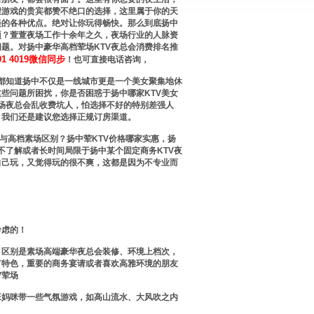
程游戏的贵宾都赞不绝口的选择，这里属于你的天
美的各种优点。绝对让你玩得畅快。那么到底扬中
事项？萱萱夜场工作十余年之久，夜场行业的人脉资
题。对扬中豪华高档荤场KTV夜总会消费排名推
91 4019微信同步
！也可直接电话咨询，
都知道扬中不仅是一线城市更是一个美女聚集地休
些问题所困扰，你是否困惑于扬中哪家KTV美女
荤场夜总会乱收费坑人，怕选择不好的特别差强人
，我们还是建议您选择正规订房渠道。
高档素场区别？扬中荤KTV价格哪家实惠，扬
不了解或者长时间局限于扬中某个固定商务KTV夜
自己玩，又觉得玩的很不爽，这都是因为不专业而
考虑的！
，区别是素场高端豪华夜总会装修、环境上档次，
有特色，重要的商务宴请或者喜欢高雅环境的朋友
V荤场
班妈咪带一些气氛游戏，如高山流水、大风吹之内