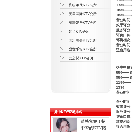
1180—
缤纷年代KTV消费
1380—
1680—
英皇国际KTV会所
1880—
营业时间：
丽豪娱乐KTV会所
效果评分：
服务评分：
妙音KTV会所
评价口碑：
环境档次：
国汇商务KTV会所
营业时间：
盛世乐坛KTV会所
适合用途
云之悦KTV会所
扬中中凰
880——
980——
1180—
1380—
营业时间：
营业时间：
效果评分：
服务评分：
扬中KTV荤场排名
评价口碑：
价格实在！扬
环境档次：
适合用途
中荤的KTV陪