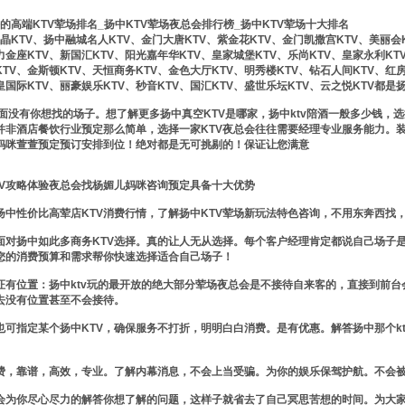
的高端KTV荤场排名_扬中KTV荤场夜总会排行榜_扬中KTV荤场十大排名
KTV、扬中融城名人KTV、金门大唐KTV、紫金花KTV、金门凯撒宫KTV、美丽会
力金座KTV、新国汇KTV、阳光嘉年华KTV、皇家城堡KTV、乐尚KTV、皇家永利KT
TV、金斯顿KTV、天恒商务KTV、金色大厅KTV、明秀楼KTV、钻石人间KTV、红
皇国际KTV、丽豪娱乐KTV、秒音KTV、国汇KTV、盛世乐坛KTV、云之悦KTV都
没有你想找的场子。想了解更多扬中真空KTV是哪家，扬中ktv陪酒一般多少钱，选
V并非酒店餐饮行业预定那么简单，选择一家KTV夜总会往往需要经理专业服务能力。
妈咪萱萱预定预订安排到位！绝对都是无可挑剔的！保证让您满意
TV攻略体验夜总会找杨媚儿妈咪咨询预定具备十大优势
扬中性价比高荤店KTV消费行情，了解扬中KTV荤场新玩法特色咨询，不用东奔西找
面对扬中如此多商务KTV选择。真的让人无从选择。每个客户经理肯定都说自己场子
您的消费预算和需求帮你快速选择适合自己场子！
证有位置：扬中ktv玩的最开放的绝大部分荤场夜总会是不接待自来客的，直接到前
去没有位置甚至不会接待。
也可指定某个扬中KTV，确保服务不打折，明明白白消费。是有优惠。解答扬中那个k
费，靠谱，高效，专业。了解内幕消息，不会上当受骗。为你的娱乐保驾护航。不会
会为你尽心尽力的解答你想了解的问题，这样子就省去了自己冥思苦想的时间。为大