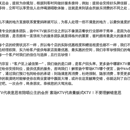
空夜总会，提前为你规划，根据到客时间做好服务接待，例如：提前会安排好头牌佳丽
等待，立即可以享受佳人在伴喝酒唱歌体验，这就是来到该会所娱乐消费的不同之处
么不满的地方直接联系萱萱妈咪就可以，为客人处理一些不满意的地方，以最快速度
最专业的服务团队，扬中KTV娱乐行业之所以不像酒店餐饮行业那样子简单，是因为在
歌陪酒，是否拥有一直强有力的服务团队就显得格外的重要，签约拥有最庞大的服务
每个店的经营状况不一样，所以每个店的实际优惠程度和赠送程度也都不一样，我们
总经理权限、实力给客户提供每家店面最优惠、最实惠的空间，我们非常珍惜我们的
每一个客户对我们的信任与选择，且行且珍惜！
的宗旨：“客户至上诚信第一”，我们做的是口碑，是客户回头率。更多扬中哪家KTV
定给你安排到位，提供优质的服务。咨询我们！解答扬中荤场KTV哪个便宜，扬中kt
了，通过我们预订包间给你的承诺：到场满意再消费，杜绝强制、隐形消费，享受更多
华的装潢绝对能够使你在商业宴请中颜面大增，或许在这里觥筹交错，你就达到了自
定吧。一次合作，终身朋友。恭候您的大驾光临。
TV代表意思有陪唱公主的会所 素场KTV代表量贩式KTV！不要理解错意思