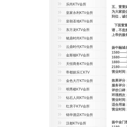
乐尚KTV会所
五、萱萱
为大家提
皇家永利KTV会所
到位，诚
皇朝圣地KTV会所
下面萱萱
东方龙KTV会所
谱，不忽
上帝的服
铭鼎时尚KTV会所
云鼎时代KTV会所
扬中融城
1580—
金斯顿KTV会所
1680—
1880—
天恒商务KTV会所
2180—
营业时间：
帝都娱乐汇KTV
效果评分：
金色大厅KTV会所
服务评分：
明秀楼KTV会所
评价口碑：
环境档次：
钻石人间KTV会所
营业时间：
适合用途
红房子KTV会所
营业时间：
锦华酒店KTV会所
扬中金门
汉都KTV会所