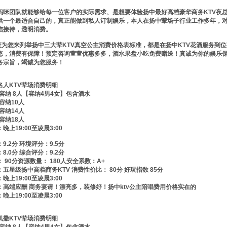
妈咪团队就能够给每一位客户的实际需求、是想要体验扬中最好高档豪华商务KTV夜总
供一个最适合自己的，真正能做到私人订制娱乐，本人在扬中荤场子行业工作多年，对
信接待，透明消费。
为您来列举扬中三大荤KTV真空公主消费价格表标准，都是在扬中KTV花酒服务到位
悠，消费有保障！预定咨询萱萱优惠多多，酒水果盘小吃免费赠送！真诚为你的娱乐
务宗旨，竭诚为您服务！
名人KTV荤场消费明细
—容纳 8人【容纳4男4女】包含酒水
—容纳10人
—容纳14人
—容纳18人
晚上19:00至凌晨3:00
9.2分 环境评分：9.5分
8.0分 综合评分：9.2分
 90分资源数量： 180人安全系数：A+
五星级扬中高档商务KTV 消费性价比： 80分 好玩指数 85分
晚上19:00至凌晨3:00
：高端应酬 商务宴请！漂亮多，装修好！扬中ktv公主陪唱费用价格实在的
晚上19:00至凌晨3:00
凯撒KTV荤场消费明细