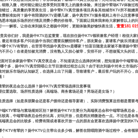
，细致入微，绝对能让能让您享受到至尊无上的服务体验。来过扬中荤场KTV体验过
能错过，高质量的享受夜生活，扬中荤KTV真空服务项目具备其他城市KTV所不能媲
主收费标准如何？扬中有陪酒的KTV是哪几家，扬中真空KTV服务规则上有什么注意
熟悉本地娱乐场所的行情及消费小费的价格等。下面就让我来我来给大家解答以上的问
萱萱181 01
行一一解答。让你在来到娱乐之都扬中同时，更能体验美妙愉快夜生活，
宾你们好，我是扬中KTV总监萱萱，现在担任扬中KTV领班兼客户经理！相信大家
，最近有很多客户问在扬中当我们需要应酬招待客户，朋友聚会，宴请客户娱乐消遣这
中哪个KTV有荤的，在苦苦寻找扬中真空ktv是哪家？怕盲目随意去家被不靠谱扬中
的不开心！在者是怕被充消费，没有熟人又担心被宰，安排不好，不想做冤大头的话
对百余家扬中荤KTV真空夜总会，不知道该怎么选择的时候，想知道扬中中端荤场与
美女哪个多，扬中KTV真空陪唱公主节目游戏过程怎么玩？由于初次到扬中对本土市场的
致对娱乐市场的认知缺乏，在选择上出了问题，导致请客户，最后客户玩的不开心，
题！
最荤的夜总会怎么选择？扬中KTV真空荤场选择注意事项
理位置选取、场所性质选择（高端场、商务素场还是？男场还是女场？）
性质选择（如是亲朋聚会还是客户接待还是领导宴请）、实际消费预算这些都是需要
中端KTV荤场与素场规矩区别？解答扬中KTV主要分为高端夜总会和中端荤场夜总会
比较高，中端荤场夜总会性价比高，好玩开放，但是档次稍微逊色一点。不过也是各
高端夜总会的比较多，经费有限或者喜欢开放一点的朋友会更喜欢选择扬中便宜的KT
哪个KTV有荤的？扬中KTV公主带出去多少钱，解答在陪唱陪酒中场过程中，会有领
、、