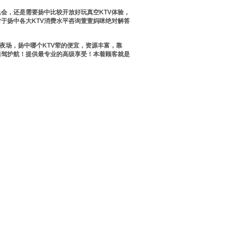
会，还是需要扬中比较开放好玩真空KTV体验，
于扬中各大KTV消费水平咨询萱萱妈咪绝对解答
夜场，扬中哪个KTV荤的便宜，资源丰富，靠
保驾护航！提供最专业的高级享受！本着顾客就是