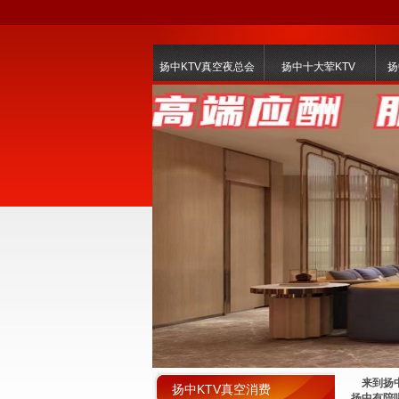
扬中KTV真空夜总会
扬中十大荤KTV
扬
来到扬中
扬中KTV真空消费
扬中有陪