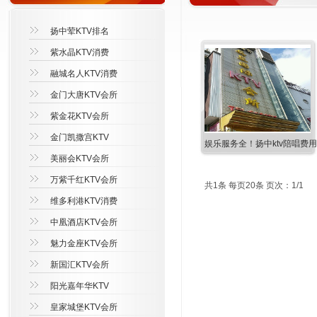
扬中荤KTV排名
紫水晶KTV消费
融城名人KTV消费
金门大唐KTV会所
紫金花KTV会所
金门凯撒宫KTV
娱乐服务全！扬中ktv陪唱费
美丽会KTV会所
万紫千红KTV会所
共1条 每页20条 页次：1/1
维多利港KTV消费
中凰酒店KTV会所
魅力金座KTV会所
新国汇KTV会所
阳光嘉年华KTV
皇家城堡KTV会所