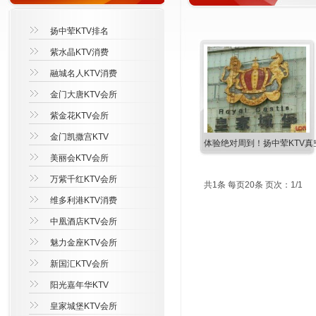
扬中荤KTV排名
紫水晶KTV消费
融城名人KTV消费
金门大唐KTV会所
紫金花KTV会所
金门凯撒宫KTV
体验绝对周到！扬中荤KTV真
美丽会KTV会所
万紫千红KTV会所
共1条 每页20条 页次：1/1
维多利港KTV消费
中凰酒店KTV会所
魅力金座KTV会所
新国汇KTV会所
阳光嘉年华KTV
皇家城堡KTV会所