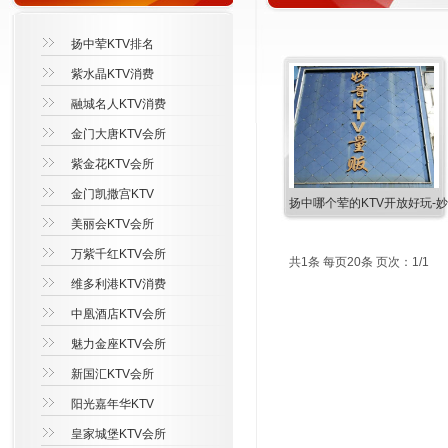
扬中荤KTV排名
紫水晶KTV消费
融城名人KTV消费
金门大唐KTV会所
紫金花KTV会所
金门凯撒宫KTV
扬中哪个荤的KTV开放好玩-
美丽会KTV会所
万紫千红KTV会所
共1条 每页20条 页次：1/1
维多利港KTV消费
中凰酒店KTV会所
魅力金座KTV会所
新国汇KTV会所
阳光嘉年华KTV
皇家城堡KTV会所