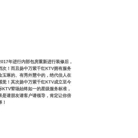
017年进行内部包房重新进行装修后，
次！而且扬中万紫千红KTV拥有服务
妆玉琢的、有秀外慧中的，绝代佳人在
觉！其次扬中万紫千红KTV成立至今
KTV荤场始终如一的星级服务标准，
果是请朋友请客户请领导，肯定让你倍
择！