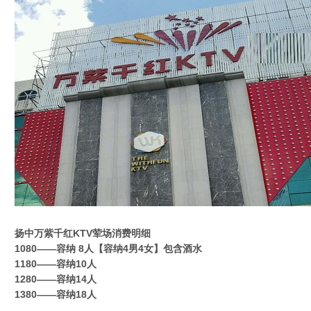
扬中万紫千红KTV荤场消费明细
1080——容纳 8人【容纳4男4女】包含酒水
1180——容纳10人
1280——容纳14人
1380——容纳18人