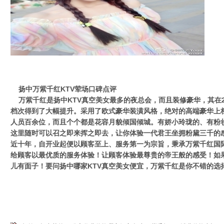
扬中万紫千红KTV荤场口碑点评
万紫千红是扬中KTV真空美女最多的夜总会，而且装修豪华，其在2
档次得到了大幅提升。采用了欧式豪华装潢风格，绝对的高端豪华上档
人员百余位，而且个个都是花容月貌倾国倾城。有娇小玲珑的、有粉
这里随时可以召之即来挥之即去，让你体验一代君王坐拥粉黛三千的感
近十年，自开业起便以顾客至上、服务第一为宗旨，秉承万紫千红国际
给顾客以最优质的服务体验！让顾客体验最尊贵的帝王般的感受！如
儿有面子！要问扬中哪家KTV真空美女便宜，万紫千红是你不错的选