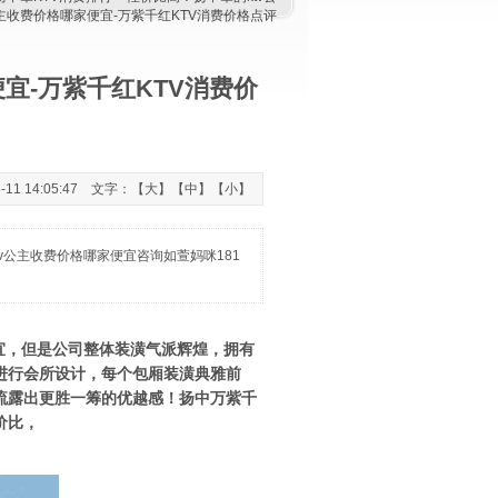
主收费价格哪家便宜-万紫千红KTV消费价格点评
宜-万紫千红KTV消费价
1 14:05:47 文字：【
大
】【
中
】【
小
】
v公主收费价格哪家便宜咨询如萱妈咪181
宜，但是公司整体装潢气派辉煌，拥有
进行会所设计，每个包厢装潢典雅前
流露出更胜一筹的优越感！扬中万紫千
价比，