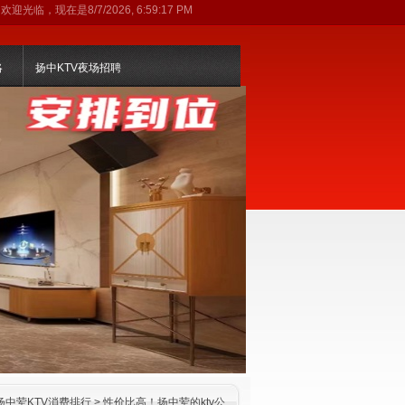
欢迎光临，现在是
8/7/2026, 6:59:18 PM
略
扬中KTV夜场招聘
扬中荤KTV消费排行
> 性价比高！扬中荤的ktv公