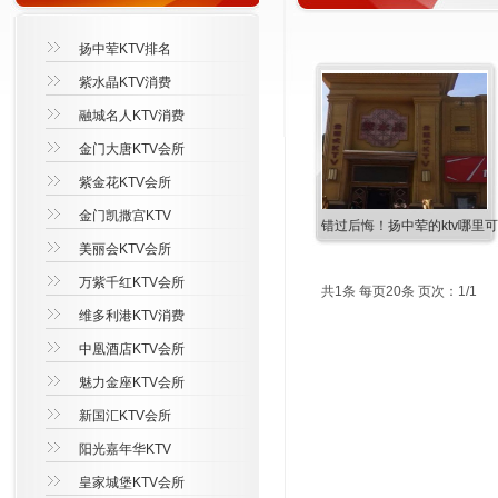
扬中荤KTV排名
紫水晶KTV消费
融城名人KTV消费
金门大唐KTV会所
紫金花KTV会所
金门凯撒宫KTV
错过后悔！扬中荤的ktv哪里
美丽会KTV会所
万紫千红KTV会所
共1条 每页20条 页次：1/1
维多利港KTV消费
中凰酒店KTV会所
魅力金座KTV会所
新国汇KTV会所
阳光嘉年华KTV
皇家城堡KTV会所