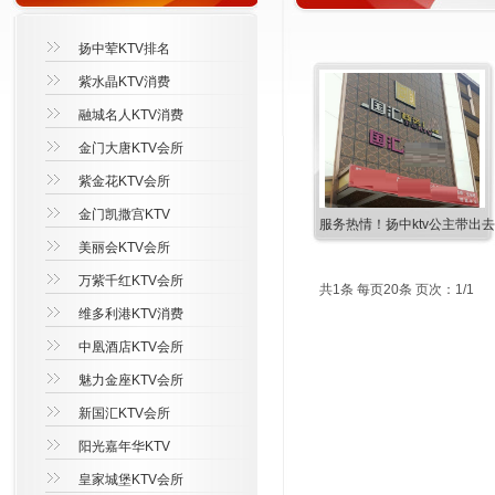
扬中荤KTV排名
紫水晶KTV消费
融城名人KTV消费
金门大唐KTV会所
紫金花KTV会所
金门凯撒宫KTV
服务热情！扬中ktv公主带出
美丽会KTV会所
万紫千红KTV会所
共1条 每页20条 页次：1/1
维多利港KTV消费
中凰酒店KTV会所
魅力金座KTV会所
新国汇KTV会所
阳光嘉年华KTV
皇家城堡KTV会所