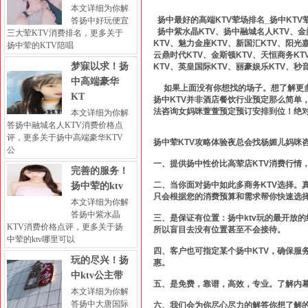
本文详细为你解
扬中最好的高端KTV荤场排名_扬中KTV
答扬中好玩便宜
扬中紫水晶KTV、扬中融城名人KTV、金门
三大荤KTV消费排名，更多关于
KTV、魅力金座KTV、新国汇KTV、阳光
扬中荤的KTV陪唱
云鼎时代KTV、金斯顿KTV、天恒商务KT
梦寐以求！扬
KTV、英皇国际KTV、丽豪娱乐KTV、秒
中高端豪华
如果上面没有你想找的场子。想了解更多扬
KT
扬中KTV并非酒店餐饮行业预定那么简单
法咨询女妈咪萱萱预定预订安排到位！绝
本文详细为你解
答扬中融城名人KTV消费价格点
评，更多关于扬中高端豪华KTV
扬中荤KTV攻略体验夜总会找杨媚儿妈咪
公
一、提供扬中性价比高荤店KTV消费行情
完善的服务！
二、当你面对扬中如此多商务KTV选择。
扬中荤的ktv
只会根据您的消费预算和需求帮你快速选
本文详细为你解
答扬中紫水晶
三、是保证有位置：扬中ktv玩的最开放
KTV消费价格点评，更多关于扬
所以盲目去没有位置甚至不会接待。
中荤的ktv哪里可以
四、客户也可指定某个扬中KTV，确保服
玩的尽兴！扬
惠。
中ktv公主带
五、是免费，靠谱，高效，专业。了解内
本文详细为你解
答扬中大唐国际
六、我们会为你尽心尽力的解答你想了解