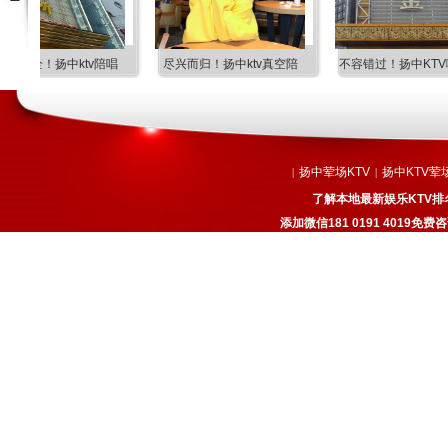
尽兴而归！扬中ktv真空陪
不容错过！扬中KTV哪个档
绝对优
扬中荤场KTV
扬中KTV荤
|
|
了解本地最新娱乐KTV排
添加微信181 0191 4019