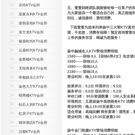
乐尚KTV会所
五、萱萱妈咪团队就能够给每一位客户的实
为大家提供一个最适合自己的，真正能做到
皇家永利KTV会所
到位，诚信接待，透明消费。
皇朝圣地KTV会所
下面萱萱为您来列举扬中三大荤KTV真空
东方龙KTV会所
谱，不忽悠，消费有保障！预定咨询萱萱
上帝的服务宗旨，竭诚为您服务！
铭鼎时尚KTV会所
云鼎时代KTV会所
扬中融城名人KTV荤场消费明细
1580——容纳 8人【容纳4男4女】包含酒
金斯顿KTV会所
1680——容纳10人
1880——容纳14人
天恒商务KTV会所
2180——容纳18人
营业时间：晚上19:00至凌晨3:00
帝都娱乐汇KTV
效果评分：9.2分 环境评分：9.5分
金色大厅KTV会所
服务评分：8.0分 综合评分：9.2分
明秀楼KTV会所
评价口碑： 90分资源数量： 180人安全系
环境档次：五星级扬中高档商务KTV 消费性价
钻石人间KTV会所
营业时间：晚上19:00至凌晨3:00
适合用途：高端应酬 商务宴请！漂亮多，
红房子KTV会所
营业时间：晚上19:00至凌晨3:00
锦华酒店KTV会所
扬中金门凯撒KTV荤场消费明细
汉都KTV会所