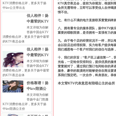
KTV消费价格点评，更多关于扬
KTV真空夜总会，提前为你规划，根据到
中ktv公主带出去
会所无需等待，立即可以享受佳人在伴喝
情不佳。
佳人相伴！扬
七、有什么不满的地方直接联系萱萱妈咪
中最荤的KTV
本文详细为你解
八、拥有最专业的服务团队，扬中KTV娱
答扬中国会KTV
重要的唱歌陪酒，是否拥有一直强有力的
消费价格点评，更多关于扬中最荤
九、由于每个店的经营状况不一样，所以
的KTV夜总会体
会以驻店总经理权限、实力给客户提供每
佳人相伴！扬
我们感恩每一个客户对我们的信任与选择
中最荤的KTV
十、我们的宗旨：“客户至上诚信第一”，
本文详细为你解
光临，一定给你安排到位，提供优质的服务
答扬中国会KTV
萱萱就对了，通过我们预订包间给你的承诺
消费价格点评，更多关于扬中最荤
服务、豪华的装潢绝对能够使你在商业宴
的KTV夜总会体
系我们预定吧。一次合作，终身朋友。恭
价格靠谱！扬
本文荤KTV代表意思有陪唱公主的会所 
中ktv陪酒公
本文详细为你解
答扬中金门凯撒
KTV消费价格点评，更多关于扬
中ktv陪酒公主价