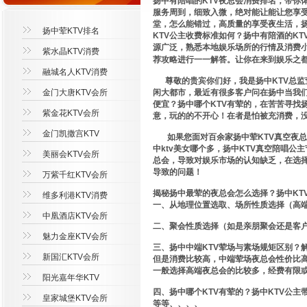
扬中有陪唱的KTV夜总会消费排名，带你
服务周到，细致入微，绝对能让能让您享受
堂，怎么能错过，高质量的享受夜生活，扬
扬中荤KTV排名
KTV公主收费标准如何？扬中有陪酒的K
源广泛，熟悉本地娱乐场所的行情及消费小
紫水晶KTV消费
荐攻略进行一一解答。让你在来到娱乐之
融城名人KTV消费
尊敬的贵宾你们好，我是扬中KTV总监
金门大唐KTV会所
闲大都市，最近有很多客户问在扬中当我们
便宜？扬中哪个KTV有荤的，在苦苦寻找
紫金花KTV会所
意，玩的的不开心！在者是怕被充消费，
金门凯撒宫KTV
如果您面对百余家扬中荤KTV真空夜总
中ktv美女哪个多，扬中KTV真空陪唱
美丽会KTV会所
总会，导致对娱乐市场的认知缺乏，在选
导致的问题！
万紫千红KTV会所
揭秘扬中最荤的夜总会怎么选择？扬中KT
维多利港KTV消费
一、从地理位置选取、场所性质选择（高
中凰酒店KTV会所
二、聚会性质选择（如是亲朋聚会还是客
魅力金座KTV会所
三、扬中中端KTV荤场与素场规矩区别？
新国汇KTV会所
但是消费比较高，中端荤场夜总会性价比
一般选择高端夜总会的比较多，经费有限或
阳光嘉年华KTV
四、扬中哪个KTV有荤的？扬中KTV公
皇家城堡KTV会所
等等、、、、